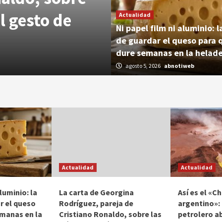
el gesto de
pozo petrole
Actualidad
Ni papel film ni aluminio: 
desastre ambi
de guardar el queso para 
dure semanas en la helad
agosto 5, 2026
abnotiweb
agosto 5, 2026
abnotiweb
Actualidad
Actualidad
aluminio: la
La carta de Georgina
Así es el «C
r el queso
Rodríguez, pareja de
argentino»:
emanas en la
Cristiano Ronaldo, sobre las
petrolero a