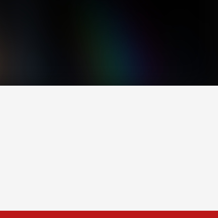
La carta de Georgina
Rodríguez, pareja de
Cristiano Ronaldo,
sobre las críticas a su
3
físico: el gesto de
Antonela Roccuzzo
Actualidad
Así es el «Chernobyl
argentino»: un pozo
petrolero abandonado
dejó un desastre
4
ambiental en Salta
Actualidad
Se supo el conflicto
que se dio en el
vestuario, antes de la
final del Mundial:
«Hubo una discusión, el
5
Dibu le dice a Scaloni
que…»
Actualidad