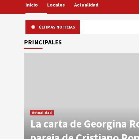
Inicio
Locales
Actualidad
ÚLTIMAS NOTICIAS
PRINCIPALES
alta
Se supo el conflicto que se dio en el vestuario, ante
Actualidad
La carta de Georgina R
ma
pareja de Cristiano Ro