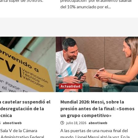
fta súper de 50 litros.
preocupación" por el aumento salarial
del 10% anunciado por el...
Actualidad
 cautelar suspendió el
Mundial 2026: Messi, sobre la
 desregulación de la
presión antes de la final: «Somos
écnica
un grupo competitivo»
6
abnotiweb
julio 18, 2026
abnotiweb
a Sala V de la Cámara
A las puertas de una nueva final del
Administrativo Federal,
mundo, Lionel Messi alzó la voz. En la