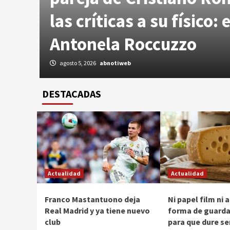
re
las críticas a su físico: 
Antonela Roccuzzo
agosto 5, 2026
abnotiweb
DESTACADAS
Actualidad
Actualidad
Franco Mastantuono deja
Ni papel film ni 
Real Madrid y ya tiene nuevo
forma de guarda
club
para que dure s