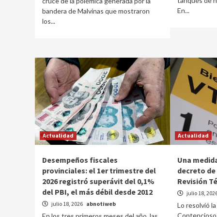
tanques de na
cruce de la polémica generada por la
En...
bandera de Malvinas que mostraron
los...
Actualidad
Actualidad
Desempeños fiscales
Una medida
provinciales: el 1er trimestre del
decreto de
2026 registró superávit del 0,1%
Revisión T
del PBI, el más débil desde 2012
julio 18, 202
julio 18, 2026
abnotiweb
Lo resolvió l
Contencioso 
En los tres primeros meses del año, las