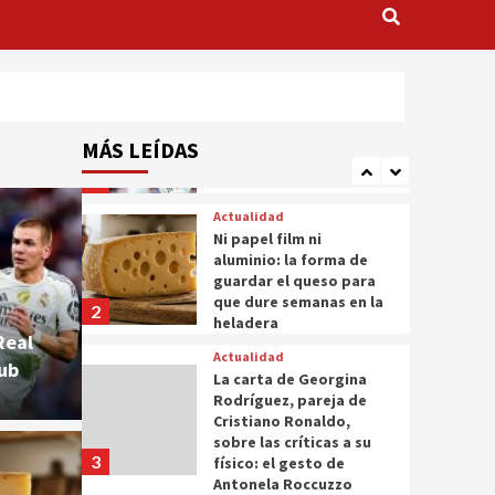
Franco Mastantuono
deja Real Madrid y ya
tiene nuevo club
1
Actualidad
Ni papel film ni
aluminio: la forma de
MÁS LEÍDAS
guardar el queso para
que dure semanas en la
2
heladera
loni que…»
Franco Mastantuono deja Real Madrid y ya tie
Actualidad
La carta de Georgina
Rodríguez, pareja de
Cristiano Ronaldo,
sobre las críticas a su
Real
3
físico: el gesto de
Antonela Roccuzzo
lub
Actualidad
Actuali
Así es el «Chernobyl
Se 
argentino»: un pozo
petrolero abandonado
ernobyl argentino»: un
vest
dejó un desastre
4