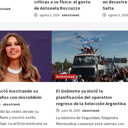
críticas a su físico: el gesto
un desastre
de Antonela Roccuzzo
Salta
otiweb
agosto 5, 2026
abnotiweb
agosto 5, 202
Actualidad
actó mostrando su
El Gobierno ya inició la
años con microbikini
planificación del operativo
regreso de la Selección Argentina
6
abnotiweb
julio 18, 2026
abnotiweb
dió las redes desde su
ami y mostró estilo,
La ministra de Seguridad, Alejandra
lujo. La artista mexicana se
Monteoliva, comenzó este viernes con