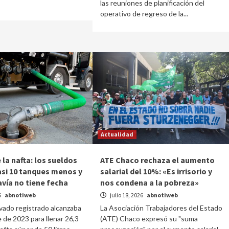
las reuniones de planificación del
operativo de regreso de la...
Actualidad
 la nafta: los sueldos
ATE Chaco rechaza el aumento
si 10 tanques menos y
salarial del 10%: «Es irrisorio y
avía no tiene fecha
nos condena a la pobreza»
6
abnotiweb
julio 18, 2026
abnotiweb
ivado registrado alcanzaba
La Asociación Trabajadores del Estado
 de 2023 para llenar 26,3
(ATE) Chaco expresó su "suma