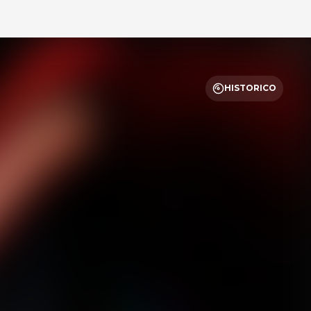
Actualidad
Ni papel film ni
aluminio: la forma de
guardar el queso para
que dure semanas en la
2
heladera
Actualidad